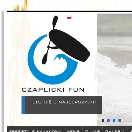
Czaplickifun - zamów sprzęt kajakowy w naszym sklepie oraz pozn
szkolenia