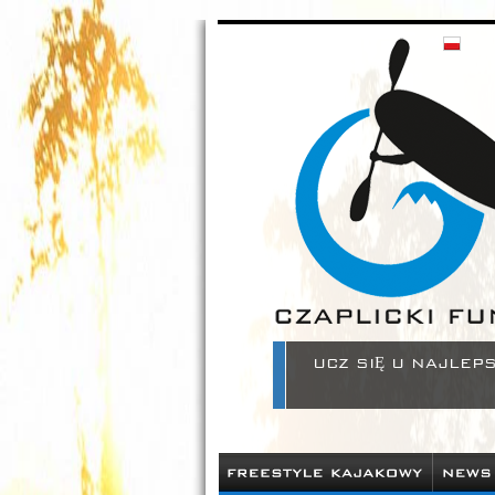
Czaplickifun - zamów sprzęt kajakowy w naszym sklepi