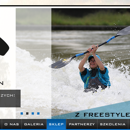
e oraz poznaj freestyle kajakowy z Zofią Tułą lub Tomaszem Czaplicki