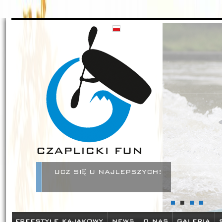
Czaplickifun - zamów sprzęt kajakowy w naszym sklepie oraz pozn
szkolenia