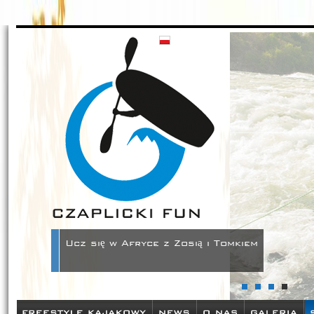
Czaplickifun - zamów sprzęt kajakowy w naszym sklepie oraz pozn
szkolenia