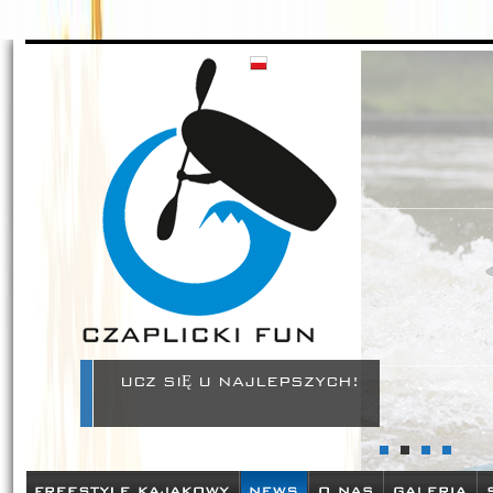
Czaplickifun - zamów sprzęt kajakowy w naszym sklepie oraz pozn
szkolenia