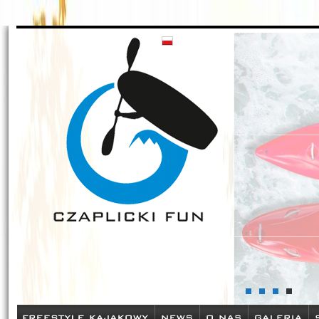
Czaplickifun - zamów sprzęt kajakowy w naszym sklepie oraz pozn
szkolenia
UCZ SIĘ U NAJLEPSZYCH!