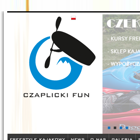
Czaplickifun - zamów sprzęt kajakowy w naszym sklepie oraz pozn
szkolenia